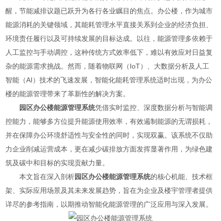
醒，节能减排议题已跃升为各行各业瞩目的焦点。办公楼，作为城市
能源消耗的关键领域，其能耗管理水平直接关系到企业的经济负担、
环境责任履行以及可持续发展的目标达成。以往，能源管理多依赖于
人工监控与手动调控，这种传统方式效率低下，难以有效应对日益复
杂的能源需求挑战。然而，随着物联网（IoT）、大数据分析及人工
智能（AI）技术的飞速发展，智能化能耗管理系统适时出现，为办公
楼的能源管理带来了革新性的解决方案。
园区办公楼能源管理系统
凭借实时监控、深度数据分析与智能调
控能力，能够
多方位
提升能源使用效率，有效遏制能源的无谓损耗，
并在保障办公环境舒适性与安全性的同时，实现双赢。该系统不仅助
力企业削减运营成本，更在减少碳排放方面发挥显著作用，为绿色建
筑及碳中和目标的实现贡献力量。
本文旨在深入剖析
园区办公楼能源管理系统
的核心机能、技术框
架、实际应用场景及其未来发展趋势，旨在为企业及楼宇管理者提供
详尽的参考指南，以期推动智能化能源管理的广泛应用与深入发展。