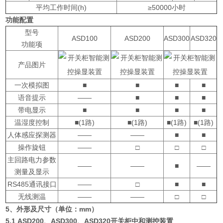
平均工作时间(h)
≥50000小时
功能配置
型号
ASD100
ASD200
ASD300
ASD320
功能项
产品图片
一次模拟图
■
■
■
■
语音提示
——
■
■
■
带电显示
■
■
■
■
温湿度控制
■(1路)
■(1路)
■(1路)
■(1路)
人体感应探测器
——
——
■
■
操作旋钮
——
□
□
□
主回路电力参数
——
——
■
——
测量及显示
RS485通讯接口
——
□
■
■
无线测温
——
——
□
□
5、外形及尺寸（单位：mm）
5.1 ASD200、ASD300、ASD320开关柜中和测控装置