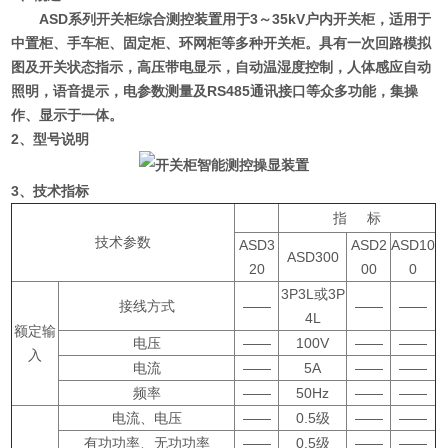
ASD系列开关柜综合测控装置用于3～35kV户内开关柜，适用于
中置柜、手车柜、固定柜、环网柜等多种开关柜。具有一次回路模拟
图及开关状态指示，高压带电显示，自动温湿度控制，人体感应自动
照明，语音提示，电参数测量及RS485通讯接口等众多功能，集操
作、显示于一体。
2、型号说明
3、技术指标
指 标
技术参数
ASD3
ASD2
ASD10
ASD300
20
00
0
3P3L或3P
接线方式
——
——
——
4L
额定输
电压
——
100V
——
——
入
电流
——
5A
——
——
频率
——
50Hz
——
——
电流、电压
——
0.5级
——
——
有功功率、无功功率
——
0.5级
——
——