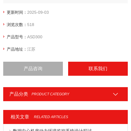
全，并造成重大经济损失。采用电流互感器二次过电压保护器
（简称ACTB），就能够有效防止因电流互感器二次侧异常高
更新时间：
2025-09-03
电压引起的事故。开关柜智能测控操显装置
浏览次数：
518
产品型号：
ASD300
产品地址：
江苏
产品咨询
联系我们
产品分类
PRODUCT CATEGORY
相关文章
RELATED ARTICLES
数据中心机房动力环境监控系统设计探讨