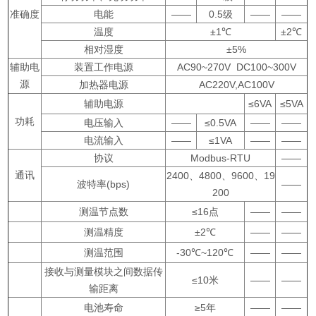
准确度
电能
——
0.5级
——
——
温度
±1℃
±2℃
相对湿度
±5%
辅助电
装置工作电源
AC90~270V DC100~300V
源
加热器电源
AC220V,AC100V
辅助电源
≤6VA
≤5VA
功耗
电压输入
——
≤0.5VA
——
——
电流输入
——
≤1VA
——
——
协议
Modbus-RTU
——
通讯
2400、4800、9600、19
波特率(bps)
——
200
测温节点数
≤16点
——
——
测温精度
±2℃
——
——
测温范围
-30℃~120℃
——
——
接收与测量模块之间数据传
≤10米
——
——
输距离
电池寿命
≥5年
——
——