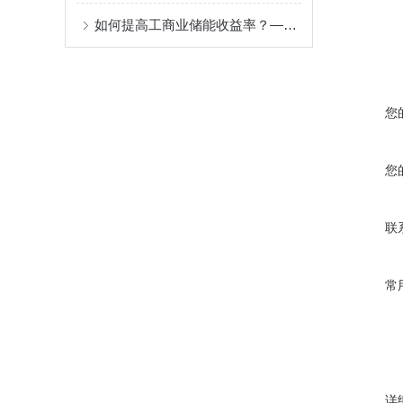
如何提高工商业储能收益率？——工商业储能能量管理系统
您
您
联
常
详