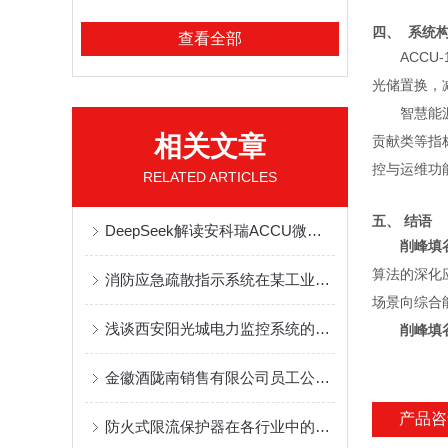
四、 系统
查看全部
ACC
光储置换，
智慧能
相关文章
贡献类等指
控与运维功
RELATED ARTICLES
五、 结语
DeepSeek解读安科瑞ACCU微电网协调控制器：能源管理的智慧大脑
削峰填
算法的深化
消防应急疏散指示系统在某工业厂房项目的应用
场景向综合
浅谈西安阳光城电力监控系统的研究与应用
削峰填
金徽酒陇南销售有限公司员工公寓楼建设项目电力监控系统的研究与应用
产品咨
防火式限流保护器在各行业中的具体应用分享