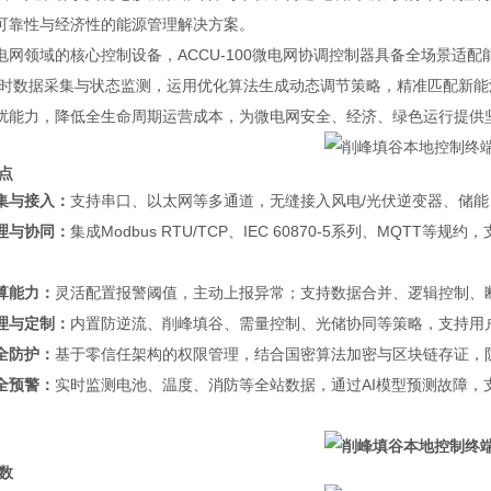
可靠性与经济性的能源管理解决方案。
电网领域的核心控制设备，ACCU-100微电网协调控制器具备全场景适
时实时数据采集与状态监测，运用优化算法生成动态调节策略，精准匹配新
扰能力，降低全生命周期运营成本，为微电网安全、经济、绿色运行提供
点
集与接入：
支持串口、以太网等多通道，无缝接入风电/光伏逆变器、储
理与协同：
集成Modbus RTU/TCP、IEC 60870-5系列、MQT
算能力：
灵活配置报警阈值，主动上报异常；支持数据合并、逻辑控制、
理与定制：
内置防逆流、削峰填谷、需量控制、光储协同等策略，支持用
全防护：
基于零信任架构的权限管理，结合国密算法加密与区块链存证，
全预警：
实时监测电池、温度、消防等全站数据，通过AI模型预测故障，
数