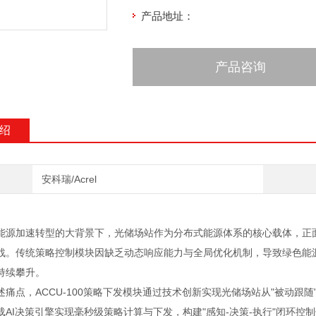
产品地址：
产品咨询
绍
安科瑞/Acrel
能源加速转型的大背景下，光储场站作为分布式能源体系的核心载体，正
战。传统策略控制模块因缺乏动态响应能力与全局优化机制，导致绿色能
持续攀升。
述痛点，ACCU-100策略下发模块通过技术创新实现光储场站从"被动跟
载AI决策引擎实现毫秒级策略计算与下发，构建"感知-决策-执行"闭环