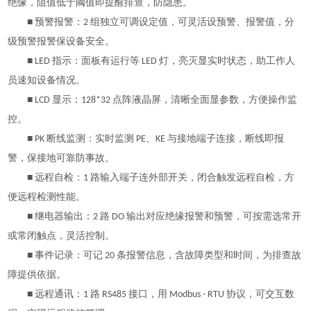
绝缘，阻值低于阈值即提醒排查，防隐患。
■ 预警报警：2 组独立可调设定值，可灵活设预警、报警值，分
级预警报警保设备安全。
■ LED 指示：面板有运行等 LED 灯，亮灭显实时状态，助工作人
员速知设备情况。
■ LCD 显示：128*32 点阵液晶屏，清晰全面显参数，方便操作监
控。
■ PK 断线监测：实时监测 PE、KE 与接地端子连接，断线即报
警，保接地可靠防事故。
■ 远程自检：1 路输入端子连外部开关，闭合触发远程自检，方
便远程检测性能。
■ 继电器输出：2 路 DO 输出对应绝缘报警和预警，可按需选常开
或常闭触点，灵活控制。
■ 事件记录：可记 20 条报警信息，含故障类型和时间，为排查故
障提供依据。
■ 远程通讯：1 路 RS485 接口，用 Modbus - RTU 协议，可交互数