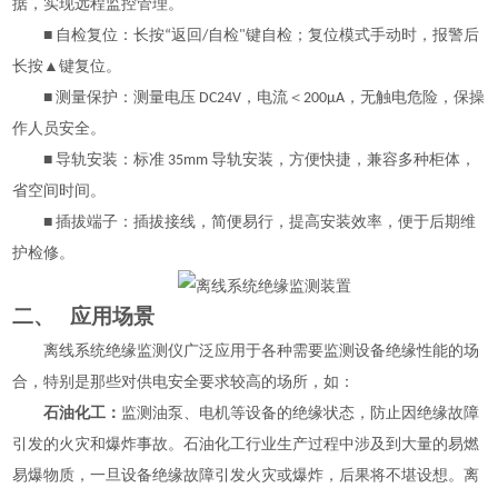
据，实现远程监控管理。
■ 自检复位：长按“返回/自检"键自检；复位模式手动时，报警后
长按▲键复位。
■ 测量保护：测量电压 DC24V，电流＜200μA，无触电危险，保操
作人员安全。
■ 导轨安装：标准 35mm 导轨安装，方便快捷，兼容多种柜体，
省空间时间。
■ 插拔端子：插拔接线，简便易行，提高安装效率，便于后期维
护检修。
二、
应用场景
离线系统绝缘监测仪广泛应用于各种需要监测设备绝缘性能的场
合，特别是那些对供电安全要求较高的场所，如：
石油化工：
监测油泵、电机等设备的绝缘状态，防止因绝缘故障
引发的火灾和爆炸事故。石油化工行业生产过程中涉及到大量的易燃
易爆物质，一旦设备绝缘故障引发火灾或爆炸，后果将不堪设想。离