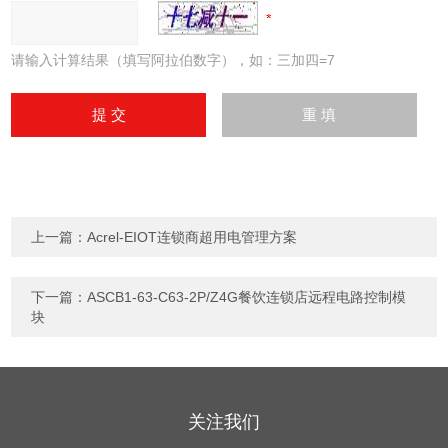
请输入计算结果（填写阿拉伯数字），如：三加四=7
上一篇：
Acrel-EIOT连锁商超用电管理方案
下一篇：
ASCB1-63-C63-2P/Z4G餐饮连锁店远程电路控制模
块
关注我们