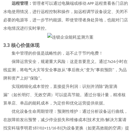
远程管理：
管理者可以通过电脑端或移动 APP 远程查看各门店的
水电使用情况，进行远程控制和操作，如远程调节设备设定、关闭不
必要的电源等，进一步节约能源。即使管理者身处异地，也能对门店
水电情况进行实时掌控。
3.3 核心价值体现
集中管理的价值是战略性的，远不止于节约电费！
保障运营安全，规避重大风险：这是首要意义。通过7x24小时在
线监测，将电气火灾等安全事故从“事后救火"变为“事前预防"，为品
牌和资产上好“保险"。
实现精细化成本管控，直接提升利润：识别并消除“跑冒滴
漏"（如长明灯、无效空调）可以提高节能。通过分项计量，精准核
算单店、单品的能耗成本，为定价和优化运营提供依据。
优化设备生命周期管理：预测性维护：通过分析设备运行曲线，
在故障前发出预警，减少停业损失和维修成本[技术支持/解决方案请
找安科瑞
李明君
1
87
/
02
+
11
/
16
-
83
]为设备更换（如更高效能的空调）提