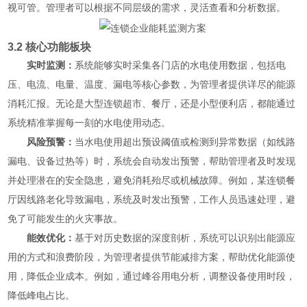
视可管。管理者可以根据不同层级的需求，灵活查看和分析数据。
3.2 核心功能板块
实时监测：
系统能够实时采集各门店的水电使用数据，包括电
压、电流、电量、温度、漏电等核心参数，为管理者提供详尽的能源
消耗汇报。无论是大型连锁超市、餐厅，还是小型便利店，都能通过
系统精准掌握每一刻的水电使用动态。
风险预警：
当水电使用超出预设阈值或检测到异常数据（如线路
漏电、设备过热等）时，系统会自动发出预警，帮助管理者及时发现
并处理潜在的安全隐患，避免消耗殆尽或机械故障。例如，某连锁餐
厅因线路老化导致漏电，系统及时发出预警，工作人员迅速处理，避
免了可能发生的火灾事故。
能效优化：
基于对历史数据的深度剖析，系统可以识别出能源应
用的方式和浪费阶段，为管理者提供节能减排方案，帮助优化能源使
用，降低企业成本。例如，通过峰谷用电分析，调整设备使用时段，
降低峰电占比。