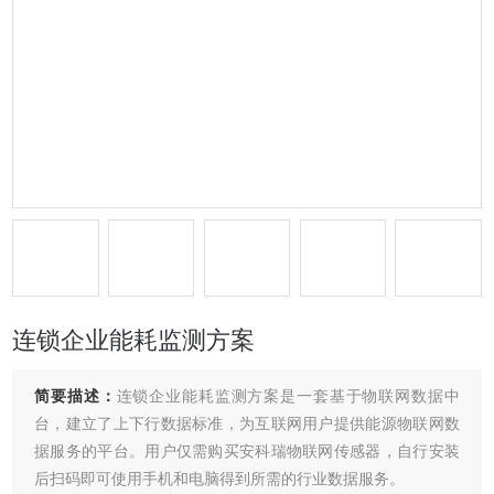
连锁企业能耗监测方案
简要描述：
连锁企业能耗监测方案是一套基于物联网数据中
台，建立了上下行数据标准，为互联网用户提供能源物联网数
据服务的平台。用户仅需购买安科瑞物联网传感器，自行安装
后扫码即可使用手机和电脑得到所需的行业数据服务。