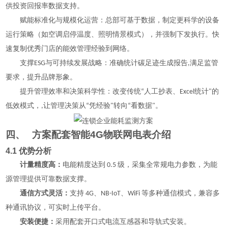
供投资回报率数据支持。
赋能标准化与规模化运营：总部可基于数据，制定更科学的设备
运行策略（如空调启停温度、照明情景模式），并强制下发执行。快
速复制优秀门店的能效管理经验到网络。
支撑ESG与可持续发展战略：准确统计碳足迹生成报告,满足监管
要求，提升品牌形象。
提升管理效率和决策科学性：改变传统“人工抄表、Excel统计"的
低效模式，,让管理决策从“凭经验"转向“看数据"。
四、
方案配套智能4G物联网电表介绍
4.1 优势分析
计量精度高：
电能精度达到 0.5 级，采集全常规电力参数，为能
源管理提供可靠数据支撑。
通信方式灵活：
支持 4G、NB-IoT、WiFi 等多种通信模式，兼容多
种通讯协议，可实时上传平台。
安装便捷：
采用配套开口式电流互感器和导轨式安装。