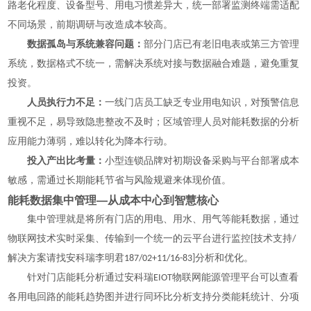
路老化程度、设备型号、用电习惯差异大，统一部署监测终端需适配
不同场景，前期调研与改造成本较高。
数据孤岛与系统兼容问题：
部分门店已有老旧电表或第三方管理
系统，数据格式不统一，需解决系统对接与数据融合难题，避免重复
投资。
人员执行力不足：
一线门店员工缺乏专业用电知识，对预警信息
重视不足，易导致隐患整改不及时；区域管理人员对能耗数据的分析
应用能力薄弱，难以转化为降本行动。
投入产出比考量：
小型连锁品牌对初期设备采购与平台部署成本
敏感，需通过长期能耗节省与风险规避来体现价值。
能耗数据集中管理—从成本中心到智慧核心
集中管理就是将所有门店的用电、用水、用气等能耗数据，通过
物联网技术实时采集、传输到一个统一的云平台进行监控[技术支持/
解决方案请找安科瑞
李明君
1
87
/
02
+
11
/
16
-
83
]分析和优化。
针对门店能耗分析通过安科瑞EIOT物联网能源管理平台可以查看
各用电回路的能耗趋势图并进行同环比分析支持分类能耗统计、分项