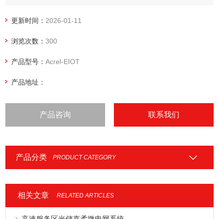
智慧能源解决方案提供数据驾驶舱、电气安全监测、电能质量
分析、用电管理、预付费管理、充电桩管理、智能照明管理、
更新时间：
2026-01-11
异常事件报警和记录、运维管理等功能，并支持多平台、多语
浏览次数：
300
言、多终端数据访问。
产品型号：
Acrel-EIOT
产品地址：
产品咨询
联系我们
产品分类
PRODUCT CATEGORY
相关文章
RELATED ARTICLES
高速服务区光储直柔微电网系统