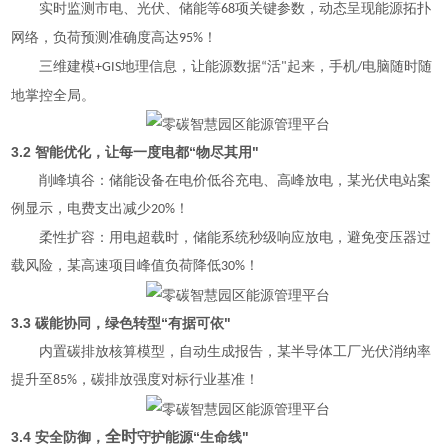
实时监测市电、光伏、储能等
项关键参数，动态呈现能源拓扑
68
网络，负荷预测准确度高达
！
9
5
%
三维建模
地理信息，让能源数据
活
起来，手机
电脑随时随
+GIS
“
"
/
地掌控全局。
3.2
“
"
智能优化，让每一度电都
物尽其用
削峰填谷：储能设备在电价低谷充电、高峰放电，某光伏电站案
例显示，电费支出减少
！
20%
柔性扩容：用电超载时，储能系统秒级响应放电，避免变压器过
载风险，某高速项目峰值负荷降低
！
30%
3.3
“
"
碳能协同，绿色转型
有据可依
内置碳排放核算模型，自动生成报告，某半导体工厂光伏消纳率
提升至
，碳排放强度对标行业基准！
85%
全时
3.4
“
"
安全防御，
守护能源
生命线