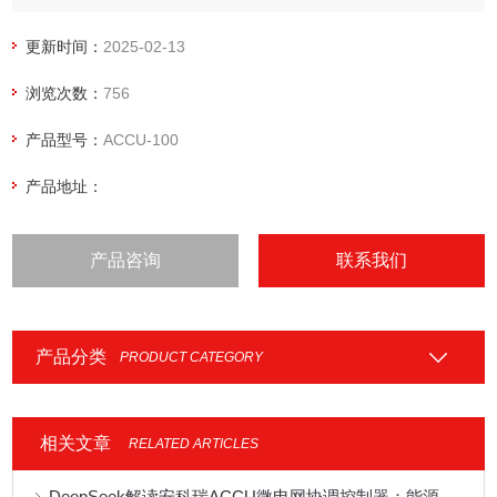
充电的一种控制装置。它通过实时监测光伏发电、储能状态和
电网需求，实施智能调控，以实现优化的能源管理。
更新时间：
2025-02-13
浏览次数：
756
产品型号：
ACCU-100
产品地址：
产品咨询
联系我们
产品分类
PRODUCT CATEGORY
相关文章
RELATED ARTICLES
DeepSeek解读安科瑞ACCU微电网协调控制器：能源管理的智慧大脑