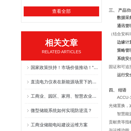
三、 产品
查看全部
数据采
通讯管
（结合安科
相关文章
边缘计
策略管
RELATED ARTICLES
系统安
固证和可追
国家政策扶持！市场价值推动！“绿色工厂”这一赛道火了
运行安
直流电力仪表在新能源场景下的应用与选型
四、 结语
工商业、园区、家用、智慧农业多样化储能解决方案
ACC
光储置换，
微型储能系统如何实现防逆流？
智慧能
贡献类等指
工商业储能电站建设运维方案
与运维功能