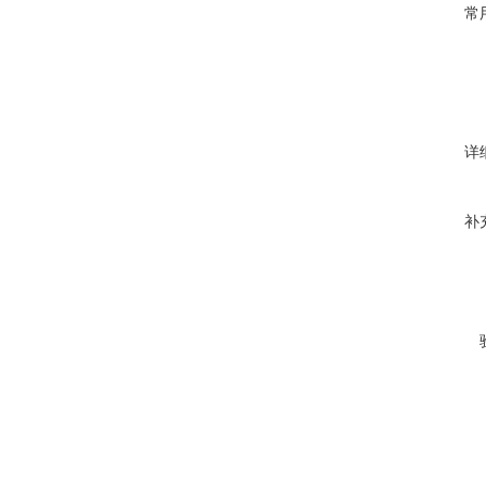
常
详
补