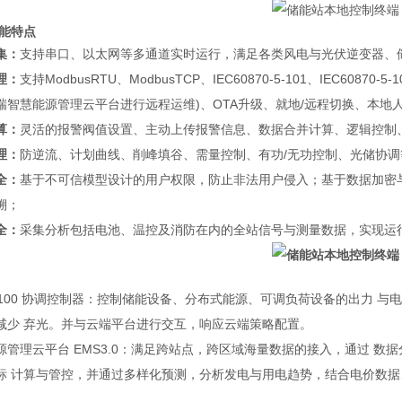
功能特点
集：
支持串口、以太网等多通道实时运行，满足各类风电与光伏逆变器、
理：
支持ModbusRTU、ModbusTCP、IEC60870-5-101、IEC60870
瑞智慧能源管理云平台进行远程运维)、OTA升级、就地/远程切换、本地
算：
灵活的报警阀值设置、主动上传报警信息、数据合并计算、逻辑控制
理：
防逆流、计划曲线、削峰填谷、需量控制、有功/无功控制、光储协
全：
基于不可信模型设计的用户权限，防止非法用户侵入；基于数据加密
溯；
全：
采集分析包括电池、温控及消防在内的全站信号与测量数据，实现运
U-100 协调控制器：控制储能设备、分布式能源、可调负荷设备的出力 
减少 弃光。并与云端平台进行交互，响应云端策略配置。
源管理云平台 EMS3.0：满足跨站点，跨区域海量数据的接入，通过 
标 计算与管控，并通过多样化预测，分析发电与用电趋势，结合电价数据
。