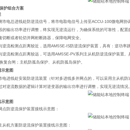
流保护组合方案
述
测市电总进线处防逆流信号，将市电取电信号上传至ACCU-100微电网
器的输出功率进行调整，终实现无逆流运行，为确保系统的可靠性，配置
速切断或者轮切并网柜断路器，保障电网安全。
与逆流检测点距离较近，选用AM5SE-IS防逆流保护装置，具有：逆功
与逆流检测点距离较远，
可选用
AM5SE-PV
系列主从机防逆流保护装置。
恢复合闸；主机防孤岛保护、从机防孤岛保护。
组网示意图
市电进线处安装防逆流装置（针对多进线多并网点的，可以采用主从机防
过对逆流数据的逻辑计算对逆变器的输出功率进行调整，实现无逆流情况
接线示意图
网点防逆流保护装置接线示意图：
PV主从机方案防逆流保护装置接线示意图：