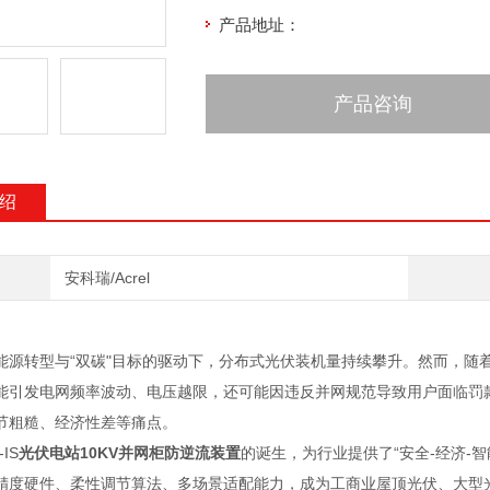
产品地址：
产品咨询
绍
安科瑞/Acrel
能源转型与“双碳"目标的驱动下，分布式光伏装机量持续攀升。然而，随
能引发电网频率波动、电压越限，还可能因违反并网规范导致用户面临罚
节粗糙、经济性差等痛点。
-IS
光伏电站10KV并网柜防逆流装置
的诞生，为行业提供了“安全-经济-
精度硬件、柔性调节算法、多场景适配能力，成为工商业屋顶光伏、大型