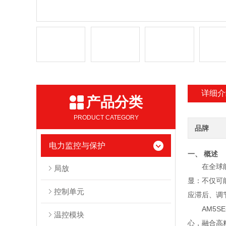
详细介
产品分类
PRODUCT CATEGORY
品牌
电力监控与保护
一、 概述
在全球
局放
显：不仅可
控制单元
应滞后、调
AM5SE
温控模块
心，融合高