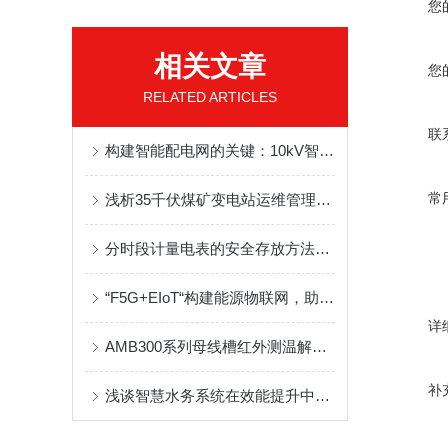
您
相关文章
您
RELATED ARTICLES
联
构建智能配电网的关键：10kV智能保护装置的功能演进与系统集成
常
浅析35千伏煤矿变电站运维管理系统和故障处理
分时段计量电表的安全存放方法分享
“F5G+EIoT“构建能源物联网，助力电力物联网数据服务
详
AMB300系列母线槽红外测温解决方案中国移动河南某数据中心项目案例分享
补
浅谈智慧水务系统在效能提升中的分析与应用